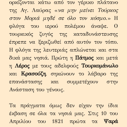
ορκίζονται κάτω από τον γέρικο πλάτανο 
της Αγ. Λαύρας «
να μην μείνει Τούρκος 
στον Μοριά μηδέ σε όλο τον κόσμο.
» Η 
φλόγα του ιερού πολέμου άναψε. Ο 
τουρκικός ζυγός της καταδυνάστευσης 
έπρεπε να ξεριζωθεί από αυτόν τον τόπο. 
Η φλόγα της λευτεριάς απλώνεται και στα 
δικά μας νησιά. Πρώτη η 
Πάτμος
 και μετά 
η 
Λέρος
 με τους αδελφούς 
Τουρκομάνωλο
και 
Κρασούζη
, σηκώνουν το λάβαρο της 
επανάστασης και συμμετέχουν στην 
Ανάσταση του γένους.
Τα πράγματα όμως δεν είχαν την ίδια 
έκβαση σε όλα τα νησιά μας. Στις 10 του 
Απριλίου του 1821 πρώτα τα 
Ψαρά