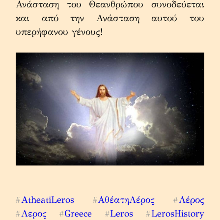
Ανάσταση του Θεανθρώπου συνοδεύεται 
και από την Ανάσταση αυτού του 
υπερήφανου γένους!
AtheatiLeros
ΑθέατηΛέρος
Λέρος
#
#
#
Λερος
Greece
Leros
LerosHistory
#
#
#
#